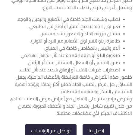
تطور المرض قد تصبح أكثر وضوحًا وتؤثر على نمط الحياة اليومي،
وتشمل أعراض مرض تصلب الجلد حسب النوع:
تصلب وسُمك الجلد خاصة في الأصابع واليدين والوجه.
تغير لون الجلد ليصبح أغمق أو أفتح من الطبيعي.
فقدان مرونة الجلد والشعور بشد مستمر.
ظاهرة رينو (تغير لون الأصابع مع البرد أو التوتر).
آلام وتيبس بالمفاصل خاصة في الصباح.
صعوبة البلع أو حرقة المعدة عند تأثر الجهاز الهضمي.
ضيق التنفس أو السعال المستمر عند تأثر الرئتين.
اضطراب ضربات القلب أو إرهاق شديد عند تأثر القلب.
ظهور هذه الأعراض، خاصة المرتبطة بالأعضاء الداخلية، يجعل
التساؤل هل مرض تصلب الجلد خطير أكثر إلحاحًا، ويؤكد أهمية
التشخيص المبكر والمتابعة المنتظمة.
ويحرص برايم سنتر على التعامل مع أعراض مرض التصلب الجلدي
من خلال تقييم شامل يشمل الجلد والأعضاء الحيوية، لضمان
الاكتشاف المبكر لأي مضاعفات محتملة.
اتصل بنا
تواصل عبر الواتساب