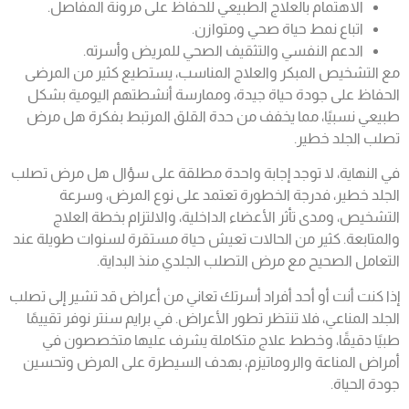
الاهتمام بالعلاج الطبيعي للحفاظ على مرونة المفاصل.
اتباع نمط حياة صحي ومتوازن.
الدعم النفسي والتثقيف الصحي للمريض وأسرته.
مع التشخيص المبكر والعلاج المناسب، يستطيع كثير من المرضى
الحفاظ على جودة حياة جيدة، وممارسة أنشطتهم اليومية بشكل
طبيعي نسبيًا، مما يخفف من حدة القلق المرتبط بفكرة هل مرض
تصلب الجلد خطير.
في النهاية، لا توجد إجابة واحدة مطلقة على سؤال هل مرض تصلب
الجلد خطير، فدرجة الخطورة تعتمد على نوع المرض، وسرعة
التشخيص، ومدى تأثر الأعضاء الداخلية، والالتزام بخطة العلاج
والمتابعة. كثير من الحالات تعيش حياة مستقرة لسنوات طويلة عند
التعامل الصحيح مع مرض التصلب الجلدي منذ البداية.
إذا كنت أنت أو أحد أفراد أسرتك تعاني من أعراض قد تشير إلى تصلب
الجلد المناعي، فلا تنتظر تطور الأعراض.
في برايم سنتر نوفر تقييمًا
طبيًا دقيقًا، وخطط علاج متكاملة يشرف عليها متخصصون في
أمراض المناعة والروماتيزم، بهدف السيطرة على المرض وتحسين
جودة الحياة.