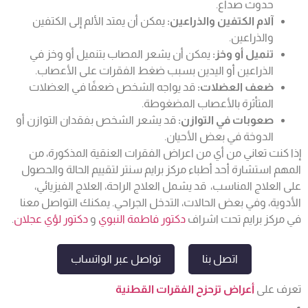
حدوث صداع.
آلام الكتفين والذراعين:
يمكن أن يمتد الألم إلى الكتفين
والذراعين.
تنميل أو وخز:
يمكن أن يشعر المصاب بتنميل أو وخز في
الذراعين أو اليدين بسبب ضغط الفقرات على الأعصاب.
ضعف العضلات:
قد يواجه الشخص ضعفًا في العضلات
المتأثرة بالأعصاب المضغوطة.
صعوبات في التوازن:
قد يشعر الشخص بفقدان التوازن أو
الدوخة في بعض الأحيان.
إذا كنت تعاني من أي من اعراض الفقرات العنقية المذكورة، من
المهم استشارة أحد أطباء مركز برايم سنتر لتقييم الحالة والحصول
على العلاج المناسب، قد يشمل العلاج الراحة، العلاج الفيزيائي،
الأدوية، وفي بعض الحالات، التدخل الجراحي. يمكنك التواصل معنا
في مركز برايم تحت اشراف
دكتور فاطمة النبوي
و
دكتور لؤي عجلان
.
اتصل بنا
تواصل عبر الواتساب
تعرف على
أعراض تزحزح الفقرات القطنية