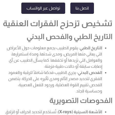
اتصل بنا
تواصل عبر الواتساب
تشخيص تزحزح الفقرات العنقية
التاريخ الطبي والفحص البدني
التاريخ الطبي
: يقوم الطبيب بجمع معلومات حول الأعراض
التي يعاني منها المريض، ومدى شدتها، ومدة استمرارها،
والعوامل التي تزيدها أو تخففها. كما يسأل الطبيب عن أي
إصابات سابقة أو حالات طبية مزمنة.
الفحص البدني:
يجري الطبيب فحصًا شاملًا للرقبة والعمود
الفقري لتحديد مصدر الألم ومدى تأثيره على الحركة. يتضمن
الفحص تقييم القوة العضلية، وردود الفعل العصبية،
وحساسية الجلد.
الفحوصات التصويرية
الأشعة السينية (X-rays):
تُستخدم لتحديد انحراف أو انزلاق