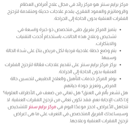
مركز برايم سنتر هو مركز رائد في مجال علاج أمراض العظام
والروماتيزم والعمود الفقري، يقدم علاجات حديثة ومتقدمة لتزحزح
الفقرات العنقية بدون الحاجة إلى الجراحة.
يتميز المركز بفريق طبي متخصص ذو خبرة واسعة في
تشخيص وعلاج هذه الحالات، باستخدام أحدث التقنيات
والابتكارات.
يتم وضع خطة علاجية فردية لكل مريض بناءً على شدة الحالة
وسببها.
يركز مركز برايم سنتر على تقديم علاجات فعّالة لتزحزح الفقرات
العنقية بدون الحاجة إلى الجراحة.
يوفر المركز خدمات التأهيل والعلاج الطبيعي لتحسين حالة
المرضى وتعزيز جودة حياتهم.
هل تشعر بألم في العنق؟ هل تعاني من ضعف في الأطراف العلوية؟
إذا كانت الإجابة نعم، فقد تكون تعاني من تزحزح الفقرات العنقية. لا
تتجاهل الأعراض، احجز موعدًا اليوم في
مركز برايم سنتر
للتشخيص
وسيساعدك الفريق المتخصص في التعرف علي ما هى اعراض
تزحزح الفقرات العنقية وعلاجها.