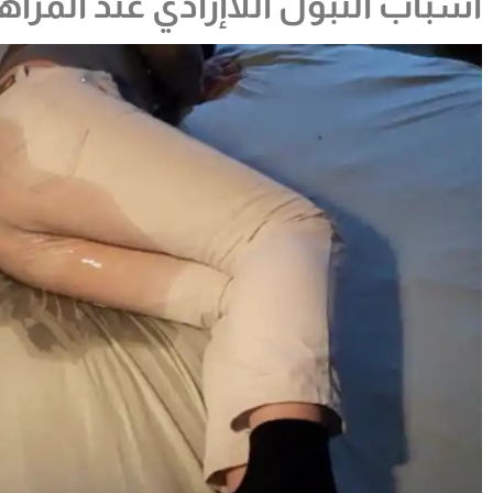
اسباب التبول اللاإرادي عند المرا