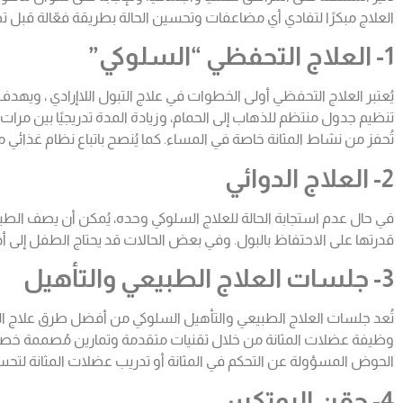
العلاج مبكرًا لتفادي أي مضاعفات وتحسين الحالة بطريقة فعّالة قبل تط
1- العلاج التحفظي “السلوكي”
يُعتبر العلاج التحفظي أولى الخطوات في علاج التبول اللاإرادي ، ويهدف
تنظيم جدول منتظم للذهاب إلى الحمام، وزيادة المدة تدريجيًا بين مرات 
تُحفز من نشاط المثانة خاصة في المساء. كما يُنصح باتباع نظام غذائي م
2- العلاج الدوائي
في حال عدم استجابة الحالة للعلاج السلوكي وحده، يُمكن أن يصف الطب
قدرتها على الاحتفاظ بالبول. وفي بعض الحالات قد يحتاج الطفل إلى أد
3- جلسات العلاج الطبيعي والتأهيل
تُعد جلسات العلاج الطبيعي والتأهيل السلوكي من أفضل طرق علاج التب
وظيفة عضلات المثانة من خلال تقنيات متقدمة وتمارين مُصممة خصيصً
الحوض المسؤولة عن التحكم في المثانة أو تدريب عضلات المثانة لتح
4- حقن البوتكس