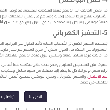
في بعض الحالات التي لا تنجح معها العلاجات التقليدية، قد يُوصي ال
الأسلوب لعلاج فرط نشاط المثانة ويُساهم في تقليل التقلصات اللاإرادية ال
فعالًا وآمنًا في المراحل المتقدمة من علاج التبول اللاإرادي عند
سن 14
5- التحفيز الكهربائي
يُستخدم التحفيز الكهربائي لأعصاب المثانة كأحد الحلول غير الجراحية ا
المسؤولة عن التحكم في التبول. يمكن أن يُجرى التحفيز عبر جهاز خارجي 
في حالات فرط نشاط المثانة وسلس البول عندما لا تنجح العلاجات الأ
عمومًا؛ فإن التشخيص السليم ووضع خطة علاج متكاملة هما أساس النجا
برايم سنتر، نوفر لك كل ما يحتاج إليه طفلك من تقييم شامل وعلاجات
عند الاطفال
، والتحفيز الكهربائي، وحقن البوتكس لتحقيق أفضل النتائج. 
لطفلك من جديد.
اتصل بنا
تواصل عبر