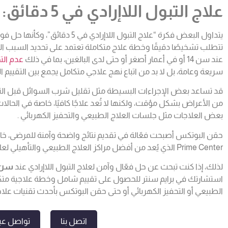
علاج التبول اللاإرادي في 5 دقائق
:
يتداول البعض فكرة “علاج التبول اللا
تتطلب تشخيصًا دقيقًا وخطة علاج متكاملة تعتمد على تحديد السبب الرئي
عند سن 14 أو في أعمار أصغر أو حتى لدى البالغين، بما في ذلك
عدم الت
سريعة وعامة، بل لا بد من اتباع نهج علاجي متكامل يجمع بين التقييم الس
قد تساعد بعض الإجراءات البسيطة مثل تقليل شرب السوائل قبل النوم
من الأعراض بشكل مؤقت، ولكنها لا تُعد علاجًا كافيًا، خاصة في الحال
بعض العلاجات مثل جلسات العلاج الطبيعي والتحفيز الكهربائي .
حقن البوتكس أصبحت فعّالة في تقديم نتائج واضحة وآمنة للمرضى، 
Prime Center الذي يُعد من أفضل مراكز العلاج الطبيعي والتأهيلي لعلاج مثل هذه الحالات.
لذلك، إذا كنت تبحث عن حل فعّال وآمن لعلاج التبول اللاإرادي عند
سن 4
استشارتك في برايم سنتر للحصول على تقييم شامل وخطة علاجية متك
الطبيعي أو التحفيز الكهربائي أو حتى حقن البوتكس بأحدث تقنيات علاج
اتصل بنا
تواصل عبر