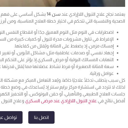
يعتمد نجاح علاج التبول اللاإرادي عند
سن 14
بشكل أساسي على فهم الس
الصحية والنفسية التي تتحكم في اختيار خطة العلاج المناسبة، ومن أبرز 
اضطرابات في النوم مثل النوم العميق جدًا أو انقطاع النفس الن
الإفراط في تناول مشروبات مدرة للبول أو كميات كبيرة من السو
إمساك مزمن، إذ يضغط على المثانة ويُقلل من كفاءتها.
إجهاد نفسي أو صدمات عاطفية مثل؛ مشاكل الأبوين، أو تغيير ا
التهابات المسالك البولية أو مرض السكري إذ يؤثر على التحكم الب
سعة المثانة الصغيرة أو فرط نشاط عضلاتها مما يُقلل قدرتها عل
عوامل وراثية.
كل سبب يتطلب تدخلًا علاجيًا خاصًا، ويُعد التعامل المبكر مع
مشكلة التب
لذلك لا تتردد في استشارة مركز برايم سنتر إذ يُساعدك في وضع خط
جلسات العلاج الطبيعي والتأهيلي، أو حقن البوتوكس، أو التحفيز الكه
أفضل نتائج في
علاج التبول اللاإرادي عند مرضى السكري
وعلاج التبول اللاإرا
اتصل بنا
تواصل عبر