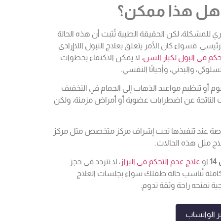
 هل هذا ممكن؟
إرادي في 5 دقائق”، وكأنها حل فوري للمشكلة، لكن الحقيقة الطبية تُثبت أن هذه الحالة
سي. فسواء كان الأمر يتعلق بعلاج التبول اللاإرادي
حكم في البول لكبار السن
، لا يمكن الاكتفاء بخطوات
لوكي، والبدني، وأحيانًا النفسي.
 أو تنظيم مواعيد الذهاب إلى الحمام في التخفيف
ات الناتجة عن اضطرابات عضوية أو أمراض مزمنة، ولكن
خاصة عند تنفيذها تحت إشراف مركز متخصص مثل مركز
1
او
علاج عدم التحكم في البراز
، لا تتردد في حجز
املة تُناسب حالة طفلك سواء بجلسات العلاج
ية تمنحه راحة وثقة تدوم.
 الواتساب