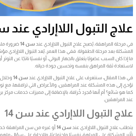
علاج التبول اللاإرادي عند سن
في مرحلة المراهقة، يُصبح علاج التبول اللاإرادي عند
سن 14
ضرورة ملحّ
المشكلة بعد مرحلة الطفولة. ففي هذا العمر، يُعد التبول اللاإرادي مؤ
ما إذا كان السبب عضويًا يتعلق بالجهاز البولي، أو نفسيًا ناتجًا عن الت
لاستعادة ثقة المراهق بنفسه وتحسين جودة حياته.
في هذا المقال، سنتعرف على علاج التبول اللاإرادي عند
سن 14
وخلال 
تؤدي إلى هذه المشكلة عند المراهقين، والأعراض التي ترافقها، مع تو
كما هو شائع؟ أم أنها مُجرد خُرافة، بالإضافة إلى مميزات خدمات مركز برا
عند المراهقين.
علاج التبول اللاإرادي عند سن 14
يتطلب علاج التبول اللاإرادي عند
سن 14
أو غيره من سن المراهقة خط
تأثير المشكلة على المراهق نفسيًا واجتماعيًا، وللإجابة على سؤال ماهو