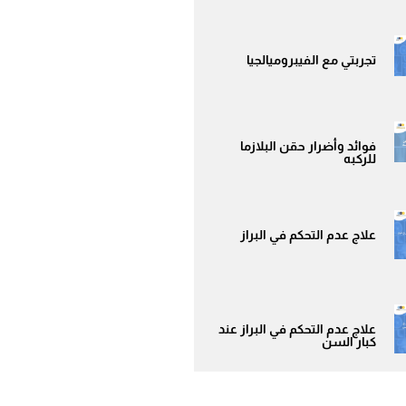
تجربتي مع الفيبروميالجيا
فوائد وأضرار حقن البلازما
للركبه
علاج عدم التحكم في البراز
علاج عدم التحكم في البراز عند
كبار السن