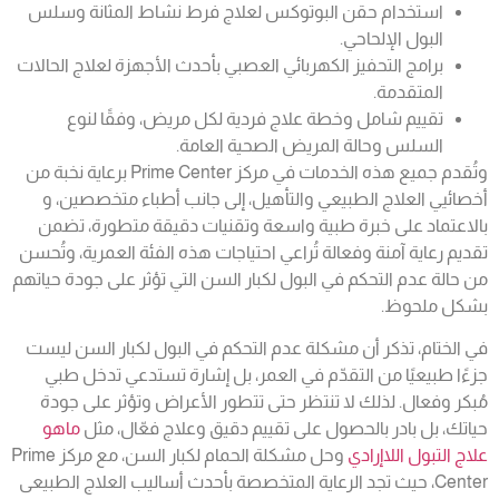
استخدام حقن البوتوكس لعلاج فرط نشاط المثانة وسلس
البول الإلحاحي.
برامج التحفيز الكهربائي العصبي بأحدث الأجهزة لعلاج الحالات
المتقدمة.
تقييم شامل وخطة علاج فردية لكل مريض، وفقًا لنوع
السلس وحالة المريض الصحية العامة.
وتُقدم جميع هذه الخدمات في مركز Prime Center برعاية نخبة من
أخصائيي العلاج الطبيعي والتأهيل، إلى جانب أطباء متخصصين، و
بالاعتماد على خبرة طبية واسعة وتقنيات دقيقة متطورة، تضمن
تقديم رعاية آمنة وفعالة تُراعي احتياجات هذه الفئة العمرية، وتُحسن
من حالة
عدم التحكم في البول
لكبار السن التي تؤثر على جودة حياتهم
بشكل ملحوظ.
في الختام، تذكر أن مشكلة عدم التحكم في البول لكبار السن ليست
جزءًا طبيعيًا من التقدّم في العمر، بل إشارة تستدعي تدخل طبي
مُبكر وفعال. لذلك لا تنتظر حتى تتطور الأعراض وتؤثر على جودة
حياتك، بل بادر بالحصول على تقييم دقيق وعلاج فعّال، مثل
ماهو
علاج التبول اللاإرادي
و
حل مشكلة الحمام لكبار السن
، مع مركز Prime
Center، حيث تجد الرعاية المتخصصة بأحدث أساليب العلاج الطبيعى