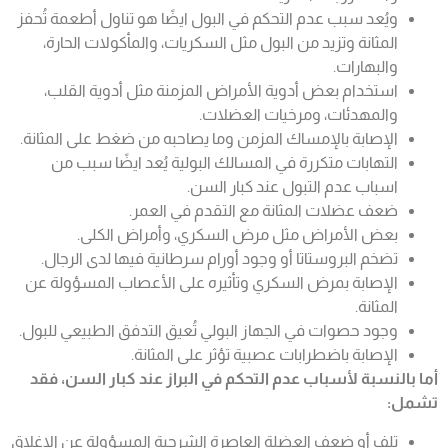
ويُعد
سبب عدم التحكم في البول
ايضًا هو تناول أطعمة تُحفز
المثانة وتزيد من البول مثل السكريات، والمأكولات الحارة،
والبهارات.
استخدام بعض أدوية الأمراض المزمنة مثل أدوية القلب،
والمهدئات، ومرخيات العضلات.
الإصابة بالإمساك المزمن وما يصاحبه من ضغط على المثانة.
التهابات متكررة في المسالك البولية يُعد ايضًا سبب من
اسباب عدم التبول عند كبار السن
.
ضعف عضلات المثانة مع التقدم في العمر.
بعض الأمراض مثل مرض السكري، وأمراض الكلى.
تضخم البروستاتا أو وجود أورام سرطانية فيها لدى الرجال.
الإصابة بمرض السكري وتأثيره على الأعصاب المسؤولة عن
المثانة.
وجود حصوات في الجهاز البولي تُعيق التدفق الطبيعي للبول.
الإصابة باضطرابات عصبية تؤثر على المثانة.
أما بالنسبة لأسباب عدم التحكم في البراز عند كبار السن، فقد
تشمل:
تلف أو ضعف العضلة العاصرة الشرجية المسؤولة عن الإغلاق