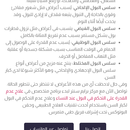
السعال، والعطس، والضحك، أو رفع أشياء ثقيلة.
سلس البول الإلحاحي
: يُسبب أعراض مثل شعور مفاجئ
وقوي بالحاجة إلى التبول يتبعه فقدان لا إرادي للبول، وقد
يحدث أيضًا أثناء النوم.
سلس البول الفيضي
: يتسبب في أعراض مثل نزول قطرات
بول بشكل مستمر بسبب عدم تفريغ المثانة بالكامل.
سلس البول الوظيفي:
يُسبب عدم القدرة على الوصول إلى
الحمام في الوقت المناسب بسبب مشكلة جسدية أو عقلية
مثل التهاب المفاصل أو الخرف.
سلس البول المختلط:
ينتج عنه مزيج من أعراض أنواع
سلس البول الإجهادي والإلحاحي، وهو الأكثر شيوعًا لدى كبار
السن.
وفي حال لاحظت أي من هذه الأعراض، لا تنتظر حتى تتطور الحالة.
تواصل الآن مع مركز برايم سنتر لبدء برنامج متخصص في
علاج عدم
القدرة على التحكم في البول عند النساء
وعلاج
عدم التحكم في البول
لكبار السن باستخدام أحدث تقنيات العلاج الطبيعي وحقن
البوتوكس تحت إشراف فريق طبي متمرس.
اتصل بنا
تواصل عبر الواتساب