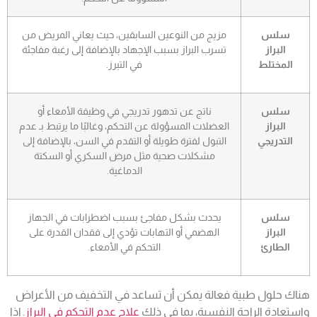
سلس
مزيج من النوعين السابقين، حيث يعاني المريض من
البراز
تسرب البراز بسبب الإجهاد بالإضافة إلى رغبة مفاجئة
المختلط
في التبرز.
سلس
ناتج عن تدهور تدريجي في وظيفة الأمعاء أو
البراز
العضلات المسؤولة عن التحكم، وغالبًا ما يرتبط بـ
عدم
التدريجي
التبول لفترة طويلة
أو التقدم في السن، بالإضافة إلى
مشكلات صحية مثل مرض السكري أو السكتة
الدماغية.
سلس
يحدث بشكل مفاجئ بسبب اضطرابات في الجهاز
البراز
الهضمي أو التهابات تؤدي إلى فقدان القدرة على
الطارئ
التحكم في الأمعاء.
هناك حلول طبية فعالة يمكن أن تساعد في التخفيف من الأعراض
واستعادة الراحة النفسية، بما في ذلك
علاج عدم التحكم في البراز
. إذا