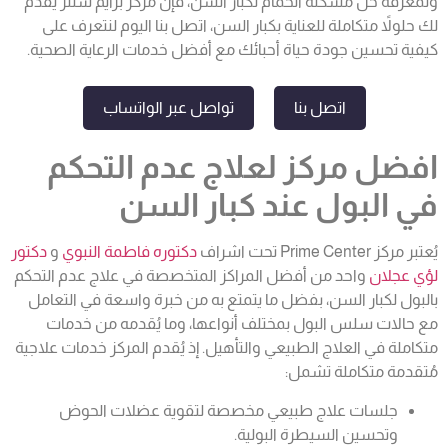
ولمعرفة
حل مشكلة الحمام لكبار السن
، فإن مركز برايم سنتر يقدم
لك حلولاً متكاملة للعناية بكبار السن، اتصل بنا اليوم لنتعرف على
كيفية تحسين جودة حياة أحبائك مع أفضل خدمات الرعاية الصحية.
اتصل بنا
تواصل عبر الواتساب
افضل مركز لعلاج عدم التحكم
في البول عند كبار السن
يُعتبر مركز Prime Center تحت اشراف
دكتوره فاطمة النبوي
و
دكتور
لؤي عجلان
واحد من أفضل المراكز المتخصصة في علاج
عدم التحكم
بالبول
لكبار السن، بفضل ما يتمتع به من خبرة واسعة في التعامل
مع حالات سلس البول بمختلف أنواعها، وما يُقدمه من خدمات
متكاملة في العلاج الطبيعي والتأهيل. إذ يُقدم المركز خدمات علاجية
مُتقدمة متكاملة تشمل:
جلسات علاج طبيعي مخصصة لتقوية عضلات الحوض
وتحسين السيطرة البولية.