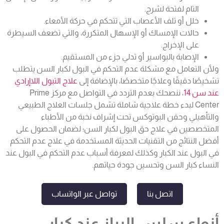
التام لفتحة لشرج.
خلل أو تلف الأعصاب التي تتحكم في حركة الأمعاء.
حالات الإمساك أو الإسهال المتكررة، والتي تضعف السيطرة
على الإخراج.
الإصابة بالبواسير أو تدلي جزء من المستقيم.
ولأن التعامل مع مشكلة عدم التحكم في البول لكبار السن يتطلب
تشخيصًا دقيقًا وعلاجًا متخصصًا، بالإضافة إلى
علاج التبول اللاإرادي
عند سن 14
، ننصحك بعدم التردد في التواصل مع مركز Prime
Center لبدء خطة علاجية شاملة تشمل جلسات العلاج الطبيعي
والتأهيلي وحقن البوتوكس تحت إشراف نخبة من الأطباء
المتخصصين في علاج
حق البول لكبار السن
؛ لضمان الحصول على
أفضل النتائج من التقنيات الحديثة المستخدمة في علاج
عدم التحكم
في البول عند الكبار
وكذلك لمعرفة
أسباب عدم التحكم في البول عند
النساء كبار السن
وتحسين جودة حياتهم.
اتصل بنا
تواصل عبر الواتساب
أنواع سلس البراز عند كبار