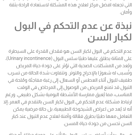
التي تجعله افضل مركز لعلاج هذه المشكلة لاستعادة الراحة بثقة
وأمان.
نبذة عن عدم التحكم في البول
لكبار السن
عدم التحكم في البول لكبار السن هو فقدان القدرة على السيطرة
على المثانة يطلق عليها طبيًا سلس البول (Urinary incontinence)،
ويُعد من المشكلات الصحية التي تؤثر على جودة حياة المريض
وتُسبب له شعورًا بالإحراج والتوتر. وتتفاوت شدة الحالة من تسرب
طفيف للبول أثناء العطس أو السعال، إلى رغبة مفاجئة ومُلحة في
التبول قد تمنع المريض من الوصول إلى المرحاض في الوقت
المناسب، مما يُعيق ممارسة الأنشطة اليومية بشكل طبيعي. ورغم
ارتباط مشكلة
عدم التحكم في البول لكبار السن
بالتقدم في العمر، إلا
أنه لا يُعد من اعراض الشيخوخة الطبيعية، بل حالة مرضية يمكن
التعامل معها طبيًا بطرق فعّالة وآمنة لعلاج
عدم التبول عند كبار
السن
تحسن من جودة حياة المسن.
في حال بدأت أعراض سلس البول بالتأثير على جودة حياتك أو حياة