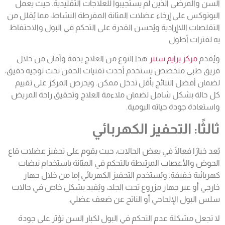
السن والمرضى الذين لم يستجيبوا للعلاجات التقليدية. حيث يعمل
البوتوكس على إرخاء عضلات المثانة المفرطة النشاط، مما يُقلل من
التقلصات اللاإرادية ويُحسن القدرة على التحكم في البول والاحتفاظ
به لفترات أطول
ويُقدم
مركز برايم سنتر
هذا النوع من العلاج بدقة وأمان من خلال
فريق طبي متخصص يستخدم أحدث تقنيات الحقن تحت توجيه دقيق،
لضمان أفضل النتائج بأقل تدخل ممكن. ويحرص المركز على تقييم
كل حالة بشكل شامل لضمان ملاءمة العلاج وتحقيق راحة المريض
واستعادة جودة حياته اليومية.
ثالثًا: التحفيز الكهربائي
يُعد خيارًا فعالًا في بعض الحالات، حيث يقوم على تحفيز عضلات قاع
الحوض والأعصاب المرتبطة بالتحكم في المثانة باستخدام نبضات
كهربائية خفيفة. ويُستخدم التحفيز الكهربائي إما من خلال جهاز
خارجي أو عبر جهاز مزروع تحت الجلد، ويُفيد بشكل خاص في حالات
سلس البول الإلحاحي أو الناتج عن ضعف عضلي.
لا تجعل مشكلة
عدم التحكم في البول
لكبار السن تؤثر على جودة