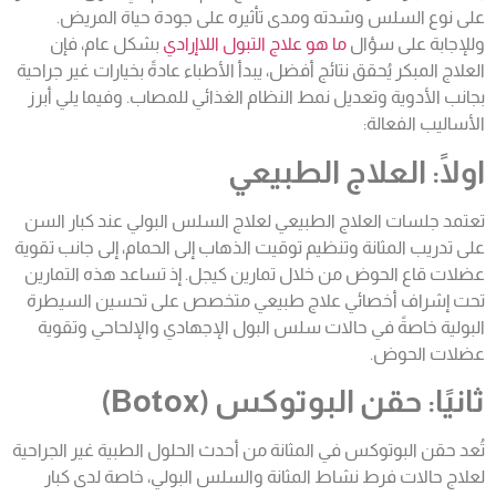
على نوع السلس وشدته ومدى تأثيره على جودة حياة المريض.
وللإجابة على سؤال
ما هو علاج التبول اللاإرادي
بشكل عام، فإن
العلاج المبكر يُحقق نتائج أفضل، يبدأ الأطباء عادةً بخيارات غير جراحية
بجانب الأدوية وتعديل نمط النظام الغذائي للمصاب. وفيما يلي أبرز
الأساليب الفعالة:
اولًا: العلاج الطبيعي
تعتمد جلسات العلاج الطبيعي ل
علاج السلس البولي عند كبار السن
على تدريب المثانة وتنظيم توقيت الذهاب إلى الحمام، إلى جانب تقوية
عضلات قاع الحوض من خلال تمارين كيجل. إذ تساعد هذه التمارين
تحت إشراف أخصائي علاج طبيعي متخصص على تحسين السيطرة
البولية خاصةً في حالات سلس البول الإجهادي والإلحاحي وتقوية
عضلات الحوض.
ثانيًا: حقن البوتوكس (Botox)
تُعد حقن البوتوكس في المثانة من أحدث الحلول الطبية غير الجراحية
لعلاج حالات فرط نشاط المثانة والسلس البولي، خاصة لدى كبار