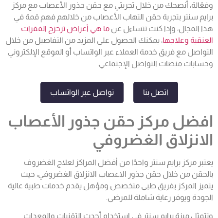
وفعّالة، أنصحك من خلال تجربتي مع حقن جذور الأعصاب مع مركز
برايم سنتر بتجربة حقن التهاب الأعصاب من خلالهم فهم قمة في
هذا المجال، وإذا كنت تتساءل عن
ما هي أعراض تزحزح الفقرات
العنقية وعلاجها
، يمكنك الحصول على المزيد من التفاصيل من خلال
التواصل مع فريق خدمة العملاء عبر الواتساب أو الموقع الإلكتروني
وحسابات منصات التواصل الإجتماعي.
اتصل بنا
تواصل عبر الواتساب
افضل مركز حقن جذور الأعصاب
الانزلاق الغضروفي
يعتبر مركز برايم سنتر
واحدًا من أفضل المراكز ل
علاج الغضروف
بالحقن
من خلال حقن جذور
الاعصاب
الانزلاق الغضروف
ي، حيث
ي
تميز المركز بفريق طبي متخصص ومؤهل يقدم خدمات طبية عالية
الجودة ويوفر رعاية شاملة للمرضى.
وتتمثل ميزة برايم سنتر في استخدام أحدث التقنيات والمعدات