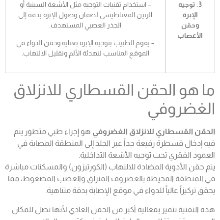
3. توجيه
– استخدام تقنيات التوجيه مثل الأشعة السينية أو
الإبرة
الرنين المغناطيسي لضمان وصول الإبرة بدقة إلى
وحقن
الجذر العصبي المستهدف.
الأعصاب
– يقوم الطبيب بتوجيه الإبرة بعناية وحقن الدواء في
الموقع المناسب لتهدئة الألم وتقليل الالتهاب.
ما هو الحقن القسطاري للانزلاق
الغضروفي
الحقن القسطاري للانزلاق الغضروفي
هو إجراء طبي متطور يتم
فيه إدخال قسطرة رفيعة جداً عبر الجلد إلى المنطقة المصابة في
العمود الفقري تحت توجيه الأشعة التداخلية.
يتم حقن الأدوية المضادة للالتهاب (الكورتيزون) والمسكنات مباشرة
في المنطقة المحيطة بالغضروف المنزلق والعصب المضغوط، مما
يحقق تركيزاً عالياً للدواء في موقع الإصابة بدقة متناهية.
هذه التقنية تتميز بفعالية أكبر من الحقن العادي لأنها تصل للمكان