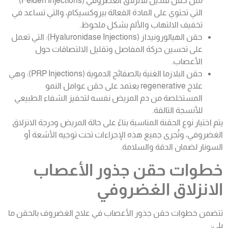
مثل حقن فلدين للانزلاق الغضروفي (Felden Injections)
التي تحتوي على المادة الفعالة بيروكسيكام، والتي تساعد في
تخفيف الالتهاب والألم بشكل ملحوظ.
حقن الهيالورونيداز (Hyaluronidase Injections): التي تعمل
على تحسين حركة المفاصل وتقليل الالتصاقات حول
الأعصاب.
حقن البلازما الغنية بالصفائح الدموية (PRP Injections): وهي
علاج regenerative يعتمد على حقن عوامل النمو
المستخلصة من دم المريض نفسه لتحفيز الشفاء الطبيعي
للأنسجة التالفة.
يتم اختيار نوع الحقنة المناسبة بناءً على حالة المريض ودرجة الانزلاق
الغضروفي، وتُجرى جميع هذه الإجراءات تحت توجيه الأشعة أو
السونار لضمان الدقة والسلامة.
خطوات حقن جذور الأعصاب
الانزلاق الغضروفي
تتضمن خطوات حقن جذور الأعصاب في
علاج الغضروف بالحقن
ما
يلي: