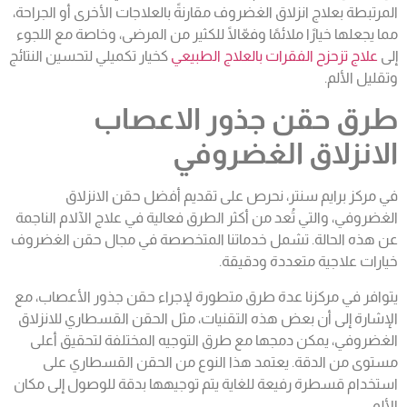
المرتبطة بعلاج انزلاق الغضروف مقارنةً بالعلاجات الأخرى أو الجراحة،
مما يجعلها خيارًا ملائمًا وفعّالًا للكثير من المرضى، وخاصة مع اللجوء
إلى
علاج تزحزح الفقرات بالعلاج الطبيعي
كخيار تكميلي لتحسين النتائج
وتقليل الألم.
طرق حقن جذور الاعصاب
الانزلاق الغضروفي
في مركز برايم سنتر، نحرص على تقديم أفضل حقن الانزلاق
الغضروفي، والتي تُعد من أكثر الطرق فعالية في علاج الآلام الناجمة
عن هذه الحالة. تشمل خدماتنا المتخصصة في مجال حقن الغضروف
خيارات علاجية متعددة ودقيقة.
يتوافر في مركزنا عدة طرق متطورة لإجراء حقن جذور الأعصاب، مع
الإشارة إلى أن بعض هذه التقنيات، مثل الحقن القسطاري للانزلاق
الغضروفي، يمكن دمجها مع طرق التوجيه المختلفة لتحقيق أعلى
مستوى من الدقة. يعتمد هذا النوع من الحقن القسطاري على
استخدام قسطرة رفيعة للغاية يتم توجيهها بدقة للوصول إلى مكان
الألم.