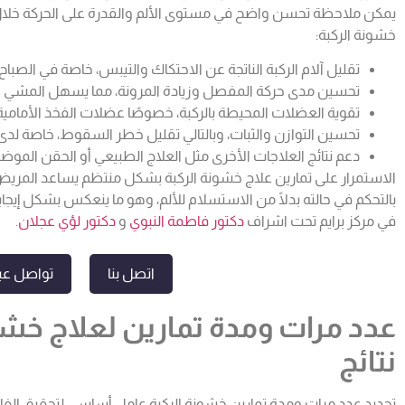
يمكن ملاحظة تحسن واضح في مستوى الألم والقدرة على الحركة خلال 
خشونة الركبة:
تقليل آلام الركبة الناتجة عن الاحتكاك والتيبس، خاصة في الصباح 
تحسين مدى حركة المفصل وزيادة المرونة، مما يسهل المشي 
تقوية العضلات المحيطة بالركبة، خصوصًا عضلات الفخذ الأمامية
تحسين التوازن والثبات، وبالتالي تقليل خطر السقوط، خاصة لدى 
دعم نتائج العلاجات الأخرى مثل العلاج الطبيعي أو الحقن الموضع
الاستمرار على تمارين علاج خشونة الركبة بشكل منتظم يساعد المريض 
بالتحكم في حالته بدلًا من الاستسلام للألم، وهو ما ينعكس بشكل إيجا
في مركز برايم تحت اشراف
دكتور فاطمة النبوي
و
دكتور لؤي عجلان
.
اتصل بنا
تواصل عبر
عدد مرات ومدة تمارين لعلاج خشو
نتائج
تحديد عدد مرات ومدة تمارين خشونة الركبة عامل أساسي لتحقيق الفائ