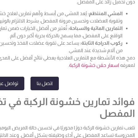
دون تحميل زائد على المفصل.
المشي المنتظم:
يُعد المشي من أبسط وأهم تمارين لعلاج خشو
وتقوية العضلات وتحسين مرونة المفصل، بشرط الالتزام بالوتيرة
التمارين المائية والسباحة:
تُعتبر من أفضل الخيارات ضمن تمار
الواقع على المفصل، مما يسمح بالحركة بحرية أكبر دون ألم.
ركوب الدراجة الثابتة:
يساعد على تقوية عضلات الفخذ وتحسين مدى 
من آلام شديدة عند المشي.
دمج هذه الأنشطة مع التمارين العلاجية يعطي نتائج أفضل على المدى 
لمعرفه
اسعار حقن خشونة الركبة
.
اتصل بنا
تواصل عبر
فوائد تمارين خشونة الركبة في ت
المفصل
تلعب تمارين خشونة الركبة دورًا محوريًا في تحسين حالة المريض اليومي
المدروسة تساعد المفصل على أداء وظيفته بشكل أفضل. وعند الالتزام