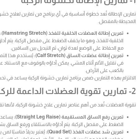
1- تمارين الإطالة لخشونة الركبة
تمارين الإطالة تُعد خطوة أساسية في أي برنامج من تمارين لعلاج خشو
المحيطة بالمفصل.
تمرين إطالة العضلات الخلفية للفخذ (Hamstring Stretch):
الخلفية للفخذ، وهو ما يخفف الضغط على مفصل الركبة. يتم أد
مع الحفاظ على الوضع لعدة ثوانٍ، ثم التبديل بين الساقين.
تمرين إطالة عضلات الساق (Calf Stretch):
يُستخدم هذا الت
في تقليل الألم أثناء المشي. يمكن أداؤه بالوقوف مع الاستنا
بالكعب على الأرض.
الالتزام بهذه التمارين ضمن برنامج تمارين خشونة الركبة يساعد في ت
2- تمارين تقوية العضلات الداعمة للركبة
تقوية العضلات تُعد من أهم عناصر تمارين علاج خشونة الركبة، لأنها 
تمرين رفع الساق المستقيمة (Straight Leg Raise):
يساعد 
الضغط على مفصل الركبة. يتم أداؤه بالاستلقاء ورفع الساق 
تمرين شد عضلات الفخذ (Quad Set):
يُعتبر بديلًا مناسبًا ل