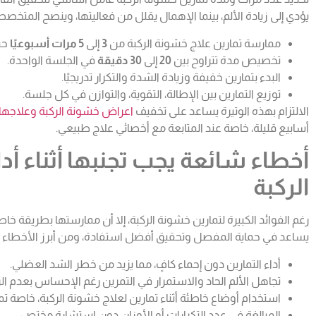
يؤدي إلى زيادة الألم، بينما الإهمال يقلل من فعاليتها، وينصح المتخصصون
ممارسة تمارين علاج خشونة الركبة من
3
إلى
5 مرات أسبوعيًا
حس
تخصيص مدة تتراوح بين
20
إلى
30 دقيقة
في الجلسة الواحدة.
البدء بتمارين خفيفة وزيادة الشدة والتكرار تدريجيًا.
توزيع التمارين بين الإطالة، التقوية، والتوازن في كل جلسة.
الالتزام بهذه الوتيرة يساعد على تخفيف
اعراض خشونة الركبة وعلاجها
أسابيع قليلة، خاصة عند المتابعة مع أخصائي علاج طبيعي.
أخطاء شائعة يجب تجنبها أثناء أد
الركبة
رغم الفوائد الكبيرة لتمارين خشونة الركبة، إلا أن ممارستها بطريقة خ
يساعد في حماية المفصل وتحقيق أفضل استفادة، ومن أبرز الأخطاء 
أداء التمارين دون إحماء كافٍ، مما يزيد من خطر الشد العضلي.
تجاهل الألم الحاد والاستمرار في التمرين رغم الإحساس بعدم الر
استخدام أوضاع خاطئة أثناء تمارين لعلاج خشونة الركبة، خاصة تما
المبالغة في عدد التكرارات أو الأوزان دون استشارة مختص.