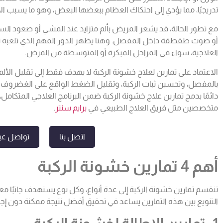
تدريجيًا، مما يؤدي إلى احتكاك العظام ببعضها البعض، وهو ما يسبب ال
مع تطور الحالة، قد يشعر المريض بألم متزايد عند المشي أو صعود ال
أو صوت طقطقة داخل المفصل. وهنا يظهر الدور المهم الذي تلعبه ت
العلاجية، سواء في المراحل المبكرة أو المتوسطة من المرض.
الاعتماد على تمارين لعلاج خشونة الركبة لا يهدف فقط إلى تقليل الأل
بالمفصل، وتحسين ثبات الركبة، وتقليل الضغط الواقع على الغضروف ال
دائمًا بدمج تمارين علاج خشونة الركبة ضمن البرنامج العلاجي المتك
متخصصين مثل فريق العلاج الطبيعي في
برايم سنتر
.
اتصل بنا
تواصل عبر
أهم 4 تمارين خشونة الركبة
تنقسم تمارين خشونة الركبة إلى عدة أنواع، وكل نوع يستهدف جانبًا معينً
التنويع بين هذه التمارين يساعد في تحقيق أفضل نتيجة ممكنة دون إ