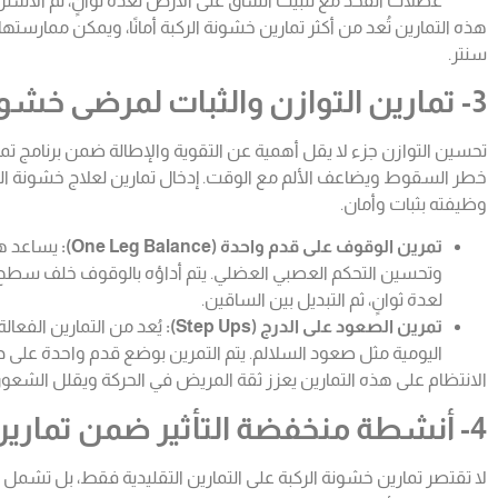
عضلات الفخذ مع تثبيت الساق على الأرض لعدة ثوانٍ، ثم الاسترخ
هذه التمارين تُعد من أكثر تمارين خشونة الركبة أمانًا، ويمكن ممارست
سنتر.
3- تمارين التوازن والثبات لمرضى خشونة الركبة
تحسين التوازن جزء لا يقل أهمية عن التقوية والإطالة ضمن برنامج تم
خطر السقوط ويضاعف الألم مع الوقت. إدخال تمارين لعلاج خشونة الرك
وظيفته بثبات وأمان.
تمرين الوقوف على قدم واحدة (One Leg Balance):
يساعد هذ
وتحسين التحكم العصبي العضلي. يتم أداؤه بالوقوف خلف سطح ث
لعدة ثوانٍ، ثم التبديل بين الساقين.
تمرين الصعود على الدرج (Step Ups):
يُعد من التمارين الفعال
اليومية مثل صعود السلالم. يتم التمرين بوضع قدم واحدة على د
الانتظام على هذه التمارين يعزز ثقة المريض في الحركة ويقلل الشعو
4- أنشطة منخفضة التأثير ضمن تمارين خشونة الركبة
لا تقتصر تمارين خشونة الركبة على التمارين التقليدية فقط، بل تشمل 