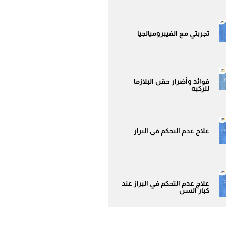
تجربتي مع الفيبروميالجيا
فوائد وأضرار حقن البلازما
للركبه
علاج عدم التحكم في البراز
علاج عدم التحكم في البراز عند
كبار السن