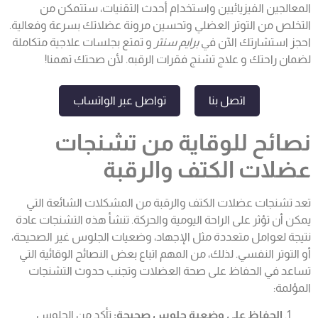
المعالجين الفيزيائيين واستخدام أحدث التقنيات، ستتمكن من
التخلص من التوتر العضلي وتحسين مرونة عضلاتك بسرعة وفعالية.
احجز استشارتك الآن في
برايم سنتر
و تمتع بجلسات علاجية متكاملة
لضمان راحتك و
علاج تشنج فقرات الرقبه
. لأن صحتك تهمنا!
اتصل بنا
تواصل عبر الواتساب
نصائح للوقاية من تشنجات
عضلات الكتف والرقبة
تعد تشنجات عضلات الكتف والرقبة من المشكلات الشائعة التي
يمكن أن تؤثر على الراحة اليومية والحركة. تنشأ هذه التشنجات عادة
نتيجة لعوامل متعددة مثل الإجهاد، وضعيات الجلوس غير الصحيحة،
أو التوتر النفسي. لذلك، من المهم اتباع بعض النصائح الوقائية التي
تساعد في الحفاظ على صحة العضلات وتجنب حدوث التشنجات
المؤلمة:
الحفاظ على وضعية جلوس صحيحة:
تأكد من الجلوس