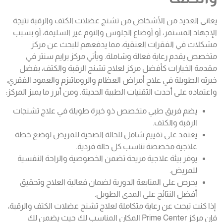
يعاني العديد من الأشخاص من تشنج عضلات الكتف والرقبة نتيجة
الإجهاد المستمر، أو أوضاع الجلوس والنوم غير السليمة، أو بسبب
مشكلات في الفقرات العنقية، مما يدفعهم للبحث عن مركز
متخصص يقدم رعاية فعالة وشاملة. ويأتي مركز برايم سنتر في
مقدمة الخيارات كأفضل مركز لعلاج تشنج الرقبة والكتف، بفضل
خبرته الطويلة في علاج أمراض العظام والروماتيزم والعمود الفقري،
واعتماده على أحدث التقنيات الطبية الحديثة. ومن أبرز ما يميز المركز:
يضم فريق طبي متخصص ذو خبرة طويلة في علاج تشنجات
الرقبة والكتف.
يعتمد على تقييم شامل للحالة الصحية للمريض لوضع خطة
علاجية مخصصة تناسب كل حالة فردية.
يوفر بيئة علاجية مريحة تضمن الخصوصية والراحة النفسية
للمريض.
يحرص على المتابعة الدورية لضمان فعالية العلاج وتحقيق
أفضل النتائج على المدى الطويل.
إذا كنت تبحث عن رعاية متكاملة لعلاج تشنج عضلات الكتف والرقبة،
فإن مركز Prime Center المكان المناسب لك حيث يضمن لك