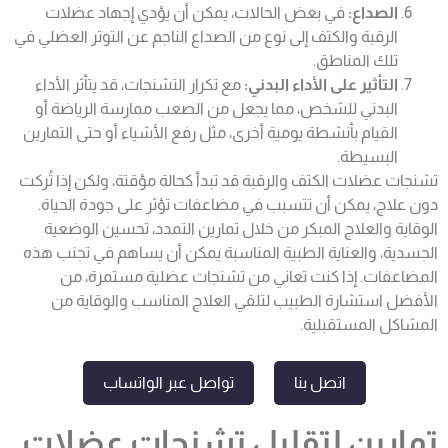
الصداع:
في بعض الحالات، يمكن أن يؤدي إجهاد عضلات
الرقبة والكتف إلى نوع من الصداع الناجم عن التوتر العضلي في
تلك المناطق.
التأثير على الأداء البدني:
مع تكرار التشنجات، قد يتأثر الأداء
البدني للشخص، مما يجعل من الصعب ممارسة الرياضة أو
القيام بأنشطة يومية أخرى، مثل رفع الأشياء أو حتى التمارين
البسيطة.
تشنجات عضلات الكتف والرقبة قد تبدأ كحالة مؤقتة، ولكن إذا تُركت
دون علاج، يمكن أن تتسبب في مضاعفات تؤثر على جودة الحياة.
الوقاية والعلاج المبكر من خلال تمارين التمدد، تحسين الوضعية
الجسدية، والعناية الطبية المناسبة يمكن أن يساهم في تجنب هذه
المضاعفات. إذا كنت تعاني من تشنجات عضلية مستمرة، من
الأفضل استشارة الطبيب لتلقي العلاج المناسب والوقاية من
المشاكل المستقبلية.
اتصل بنا
تواصل عبر الواتساب
تمارين لتقليل تشنجات عضلات