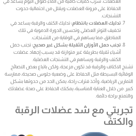
العضلات. شرب كميات كافية من الماء طوال اليوم يساعد في
الحفاظ على مرونة العضلات ويقلل من احتمالية حدوث
التشنجات.
تدليك العضلات بانتظام:
تدليك الكتف والرقبة يساعد في
تخفيف التوتر العضلي وتحسين الدورة الدموية في تلك
المناطق، مما يساهم في الوقاية من التشنجات.
تجنب حمل الأوزان الثقيلة بشكل غير صحيح:
تجنب حمل
أشياء ثقيلة بطريقة غير متوازنة قد يسبب إجهاد عضلات
الكتف والرقبة ويساهم في التشنجات العضلية.
تشنج الاكتاف والرقبة
قد تكون مزعجة، ولكن باتباع بعض النصائح
الوقائية البسيطة مثل الحفاظ على وضعية جلوس صحيحة، ممارسة
التمارين الرياضية، وأخذ فترات راحة، يمكن الحد من حدوثها بشكل
كبير. من خلال العناية المناسبة، يمكنك الحفاظ على صحة عضلاتك
والتمتع براحة دائمة.
تجربتي مع شد عضلات الرقبة
والكتف