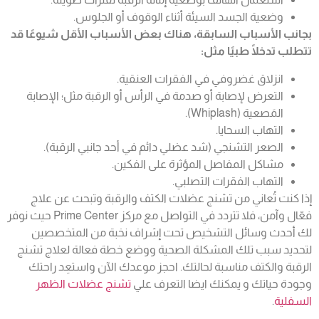
وضعية الجسد السيئة أثناء الوقوف أو الجلوس.
بجانب الأسباب السابقة، هناك بعض الأسباب الأقل شيوعًا قد
تتطلب تدخلًا طبيًا مثل:
انزلاق غضروفي في الفقرات العنقية.
التعرض لإصابة أو صدمة في الرأس أو الرقبة مثل؛ الإصابة
المَصعية (Whiplash).
التهاب السحايا.
الصعر التشنجي (شد عضلي دائم في أحد جانبي الرقبة).
مشاكل المفاصل المؤثرة على الفكين.
التهاب الفقرات التصلبي.
إذا كنت تُعاني من تشنج عضلات الكتف والرقبة وتبحث عن علاج
فعّال وآمن، فلا تتردد في التواصل مع مركز Prime Center حيث نوفر
لك أحدث وسائل التشخيص تحت إشراف نخبة من المتخصصين
لتحديد سبب تلك المشكلة الصحية ووضع خطة فعالة لعلاج تشنج
الرقبة والكتف مناسبة لحالتك. احجز موعدك الآن واستعِد راحتك
وجودة حياتك و يمكنك ايضا التعرف علي
تشنج عضلات الظهر
السفلية
.