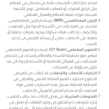
لتحديد ما إذا كانت التشنجات ناتجة عن مشاكل في العظام
مثل انزلاق الفقرات أو التهابات المفاصل. توفر الأشعة
السينية صورة دقيقة للعظام والهيكل العظمي.
الرنين المغناطيسي (MRI):
يُستخدم الرنين المغناطيسي
للكشف عن المشكلات في الأنسجة الرخوة مثل العضلات
والأعصاب. إذا كانت هناك شكوك بوجود تمزقات عضلية أو
ضغط على الأعصاب، يمكن أن يساعد الفحص في تحديد
السبب.
التصوير المقطعي (CT Scan):
يُستخدم التصوير المقطعي
لتوفير صور تفصيلية للأنسجة والعظام، ويساعد في تشخيص
المشكلات في الهياكل العظمية أو الأنسجة الرخوة التي قد
تكون مسؤولة عن التشنجات.
اختبارات الأعصاب والعضلات:
قد يُطلب من المريض
الخضوع لاختبارات لتقييم النشاط العصبي والعضلي في
المنطقة المصابة. تشمل هذه الاختبارات قياس قوة
العضلات أو استخدام التحفيز الكهربائي للأعصاب.
الفحوصات المخبرية:
في بعض الحالات، قد يطلب الطبيب
إجراء فحوصات دم للتحقق من وجود التهابات أو نقص في
المعادن مثل المغنيسيوم أو البوتاسيوم التي قد تساهم في