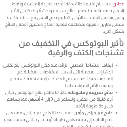
عجلان
، حيث يتم تقييم الحالة بدقة لتحديد الجرعة المناسبة ونقاط
الحقن بدقة عالية، ما يضمن نتائج سريعة وتحسّنًا واضحًا في الألم
والمرونة من الجلسات الأولى. كما يتم دمج الحقن مع خطة علاجية
تشمل تمارين تأهيلية لمضاعفة فعالية العلاج وتحقيق أفضل النتائج
بشكل آمن.
تأثير البوتوكس في التخفيف من
تشنجات الكتف والرقبة
إيقاف النشاط العصبي الزائد:
عند حقن البوتوكس، يتم تقليل
الإشارات العصبية التي تسبب الانقباضات العضلية غير
المرغوب فيها. هذا يسمح للعضلات المتشنجة بالاسترخاء
ويخفف الألم المصاحب لها.
نتائج سريعة وملحوظة:
غالبًا ما تظهر نتائج البوتوكس خلال
أيام قليلة من الحقن، وتستمر من
3
إلى
4 أشهر
، مما يساهم
في راحة طويلة الأمد.
علاج غير جراحي وآمن:
يعتبر هذا العلاج غير جراحي، مما يعني
عدم الحاجة إلى فترة تعافي طويلة أو تدخل جراحي معقد، وهو
خيار مفضل للكثير من المرضى.