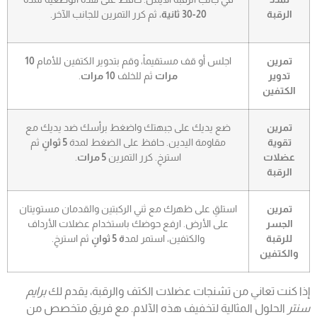
الرقبة
20-30 ثانية
، ثم كرر التمرين للجانب الآخر.
تمرين
اجلس أو قف مستقيماً، وقم بتدوير الكتفين للأمام
10
تدوير
مرات
ثم للخلف
10 مرات
.
الكتفين
تمرين
ضع يديك على جبهتك واضغط برأسك ضد يديك مع
تقوية
مقاومة اليدين. حافظ على الضغط لمدة
5 ثوانٍ
ثم
عضلات
استرخِ. كرر التمرين
5 مرات
.
الرقبة
تمرين
استلقِ على ظهرك مع ثني الركبتين والقدمان مستويتان
الجسر
على الأرض. ارفع حوضك باستخدام عضلات الأرداف
للرقبة
والكتفين، استمر لمد
ة 5 ثوانٍ
ثم استرخِ.
والكتفين
إذا كنت تعاني من تشنجات عضلات الكتف والرقبة، يقدم لك
برايم
سنتر
الحلول المثالية لتخفيف هذه الآلام. مع فريق متخصص من