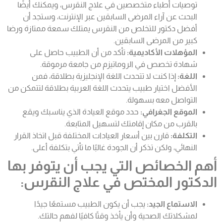
توصيات أطباء متخصصين في علاج النقر
س، و
يمكنك أيضًا
البحث عن آراء المرضى السابقين عبر الإنترنت، و
ستجد أن
أفضل دكتور للتخلص من النقرس يمتلك سمعة ممتازة ورضا
كبير من المرضى السابقين.
المؤهلات الأكاديمية:
تأكد من أن الطبيب حاصل على
شهادة تخصص في الروماتيزم من جامعة مرموقة.
اللغة:
إذا كنت لا تتحدث اللغة الإنجليزية بطلاقة، فمن
الأفضل اختيار طبيب يتحدث اللغة العربية بطلاقة لتتمكن من
التواصل معه بسهولة.
الموقع الجغرافي:
حدد موقع العيادة الذي يناسبك ويقع
بالقرب من مكان إقامتك لتسهيل المتابعة.
التكلفة:
قارن بين أسعار العيادات المختلفة قبل اتخاذ القرار
النهائي، ولكن تذكر أن الجودة غالبًا ما تأتي بتكلفة أعلى.
أهم الخصائص التي يجب أن يتوفر بها
الدكتور المختص في علاج النقرس:
الاستماع الجيد:
يجب أن يكون الطبيب مستمعًا جيدًا
لمشكلاتك الصحية وأن يأخذ وقتًا كافيًا لفهم حالتك.