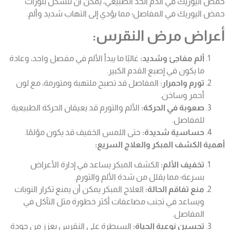
حمض اليوريك في الدم الحد الطبيعي، يمكن أن تتشكل بلورات
حمض اليوريك في المفاص
ل؛ م
ما يؤدي إلى التهاب شديد وألم.
أعراض مرض النقرس:
ألم مفاجئ وشديد:
غالبًا ما يبدأ الألم في مفصل واحد، وعادة
ما يكون في إصبع القدم الكبير.
تورم واحمرار:
المفاصل قد تصبح ملتهبة ومتورمة، مع لون
أحمر وساخن.
صعوبة في الحركة:
الألم والتورم قد يعيقان الحركة الطبيعية
للمفاصل.
حساسية شديدة:
حتى اللمس الخفيف قد يكون مؤلمًا.
أهمية الكشف المبكر والعلاج السريع:
تخفيف الألم:
الكشف المبكر يساعد في إدارة الأعراض
بسرع
ة؛ مما
يقلل من شدة الألم والتورم.
منع تفاقم الحالة:
العلاج المبكر يمكن أن يمنع تكرار النوبات
ويساعد في تجنب مضاعفات أكثر خطورة مثل التآكل في
المفاصل.
تحسين نوعية الحياة:
السيطرة على
النقرس
يعزز من جودة