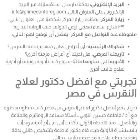
البريد الإلكتروني:
يمكنك ارسال استفسارك عبر البريد
الإلكتروني على العنوان التالي: info@primecentereg.com
زيارة المركز:
يمكنك زيارة المركز شخصيًا على العنوان التالي:
٣٩ شارع اسماء فهمى ارض الجولف خلف الرقابة الادارية
ملحوظة عند التواصل مع المركز، يفضل أن توضح لهم التالي:
شكواك الرئيسية:
أي أعراض تعاني منها مرتبطة بالنقرس؟
تاريخك المرضي:
هل لديك أي أمراض مزمنة أخرى؟
الأدوية التي تتناولها حاليًا:
سواء كانت أدوية روتينية أو أدوية
لعلاج حالات أخرى.
تجربت
ي مع اف
ضل دكتور لعلاج
النقرس في مصر
تجربتي مع أفضل دكتور لعلاج النقرس في مصر كانت خطوة بخطوة
مع أ.د / فاطمة حسين النوبي ــ أستاذ مساعد الروماتيزم والمناعة
والتأهيل ــ منذ اللحظة الأولى، تأكدت أنني في أيدٍ أمينة، وبدأت
بالاستشارة الأولية حيث قام دكتور فاطمة بتشخيص حالتي بدقة
وتحديد خطة علاجية مخصصة تناسب حالتي.