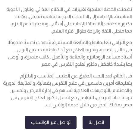
تضمنت الخطة العلاجية تغييرات في النظام الغذائي، وتناول الأدوية
المناسبة، بالإضافة إلى الجلسات الدورية لمتابعة تقدمي، وكانت
دكتور فاطمة دائمًا
متاحًا للإجابة على أسئلتي وتقديم الدعم اللازم؛
مما منحني الثقة والراحة طوال فترة العلاج.
مع التزامي بتعليماتها والمتابعة المستمرة، شهدت تحسنًا ملحوظًا
في حالتي الصحية، وتجربة العلاج مع أ.د / فاطمة حسين النوبي ــ
أستاذ مساعد الروماتيزم والمناعة والتأهيل ـ كانت متميزة، و أوصي
بها بشدة كافضل دكتور لعلاج النقرس في مصر
في الختام، يُعد البحث الدقيق عن الطبيب المناسب والالتزام
بتعليماته أمرين حاسمين في علاج النقرس بفعالية، والمتابعة الدورية
والاهتمام بالتوجيهات العلاجية تساهم في إدارة المرض وتحسين
جودة حياة المريض، للتواصل مع افضل دكتور لعلاج النقرس في
مصر يمكنك الحجز من خلال خدمة الواتس اب.
اتصل بنا
تواصل عبر الواتساب