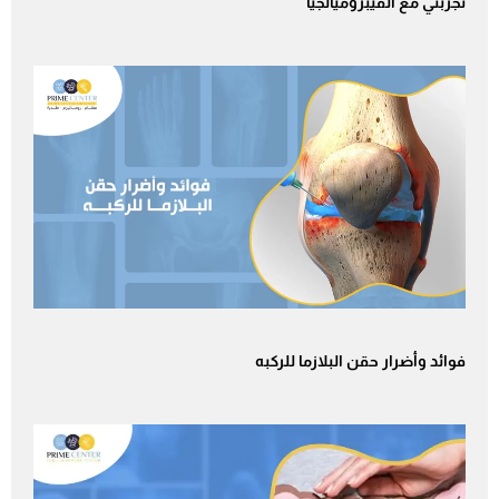
تجربتي مع الفيبروميالجيا
فوائد وأضرار حقن البلازما للركبه